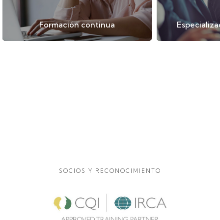
Formación continua
Especializ
SOCIOS Y RECONOCIMIENTO