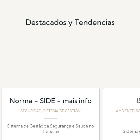
Destacados y Tendencias
Norma - SIDE - mais info
I
SEGURIDAD, SISTEMA DE GESTIÓN
AMBIENTE, SO
Sistema de Gestão da Segurança e Saúde no
Sistema 
Trabalho