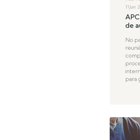
11 Jun.
APCE
de a
No pa
reuni
compr
proce
inter
para 