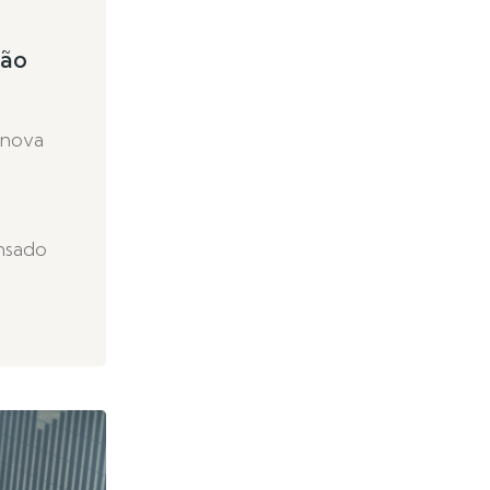
ção
 nova
ensado