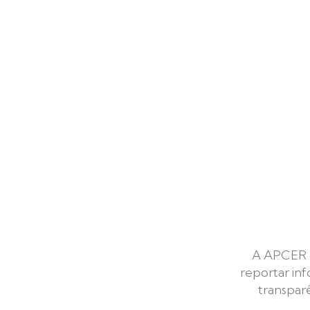
A APCER di
reportar inf
transparê