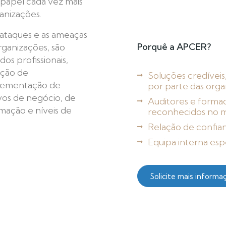
papel cada vez mais
anizações.
 ataques e as ameaças
Porquê a APCER?
ganizações, são
s profissionais,
ação de
Soluções credíveis
lementação de
por parte das orga
vos de negócio, de
Auditores e forma
rmação e níveis de
reconhecidos no 
Relação de confia
Equipa interna espe
Solicite mais informa