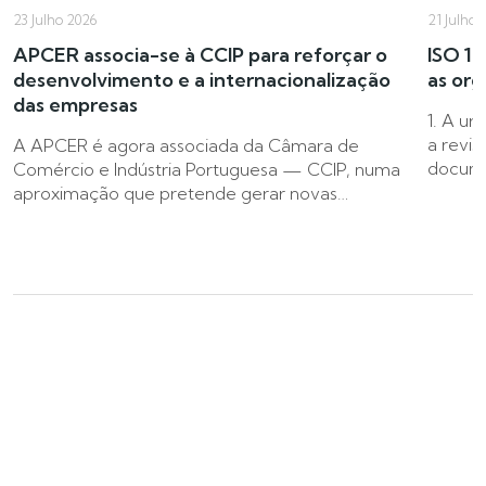
23 Julho 2026
21 Julho 
APCER associa-se à CCIP para reforçar o
ISO 14
desenvolvimento e a internacionalização
as org
das empresas
1. A ur
a revis
A APCER é agora associada da Câmara de
docume
Comércio e Indústria Portuguesa — CCIP, numa
aproximação que pretende gerar novas…