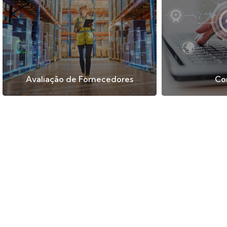
Avaliação de Fornecedores
Co