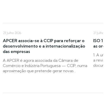
23 Julho 2026
21 Julho 
APCER associa-se à CCIP para reforçar o
ISO 14
desenvolvimento e a internacionalização
as org
das empresas
1. A ur
a revis
A APCER é agora associada da Câmara de
docume
Comércio e Indústria Portuguesa — CCIP, numa
aproximação que pretende gerar novas…