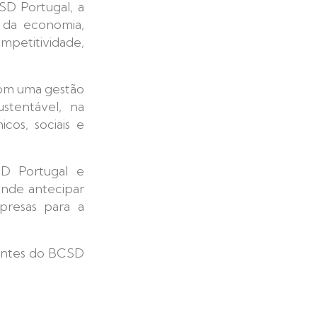
D Portugal, a
e da economia,
mpetitividade,
 com uma gestão
stentável, na
os, sociais e
D Portugal e
ende antecipar
mpresas para a
dentes do BCSD