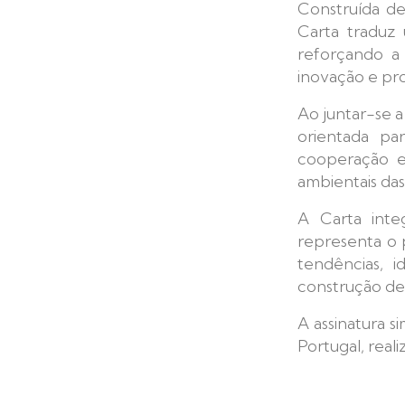
Construída d
Carta traduz 
reforçando a 
inovação e pr
Ao juntar-se a
orientada pa
cooperação e
ambientais da
A Carta int
representa o 
tendências, i
construção de 
A assinatura 
Portugal, real